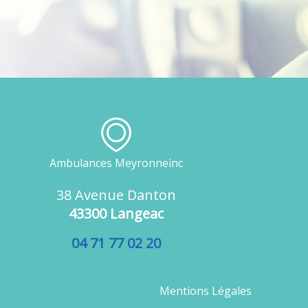
Ambulances Meyronneinc
38 Avenue Danton
43300 Langeac
04 71 77 02 20
Mentions Légales