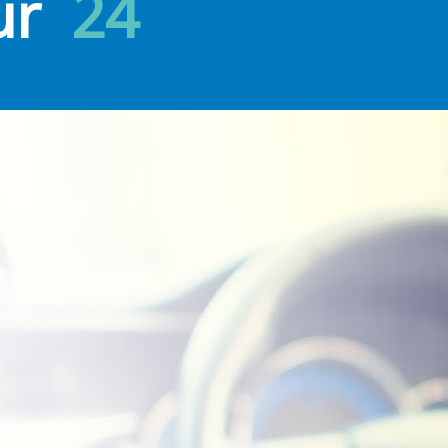
ur
24